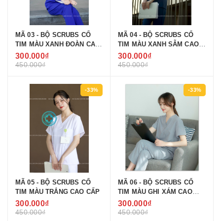
MÃ 03 - BỘ SCRUBS CỔ
MÃ 04 - BỘ SCRUBS CỔ
TIM MÀU XANH ĐOÀN CAO
TIM MÀU XANH SẪM CAO
CẤP
CẤP
300.000₫
300.000₫
450.000₫
450.000₫
-33%
-33%
MÃ 05 - BỘ SCRUBS CỔ
MÃ 06 - BỘ SCRUBS CỔ
TIM MÀU TRẮNG CAO CẤP
TIM MÀU GHI XÁM CAO
CẤP
300.000₫
300.000₫
450.000₫
450.000₫