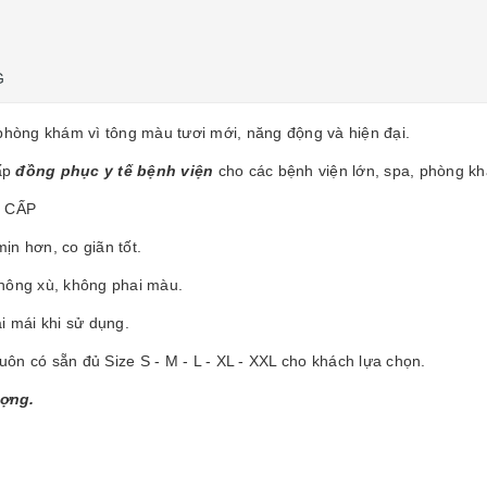
G
hòng khám vì tông màu tươi mới, năng động và hiện đại.
ấp
đồng phục y tế bệnh viện
cho các bệnh viện lớn, spa, phòng kh
 CẤP
ịn hơn, co giãn tốt.
không xù, không phai màu.
i mái khi sử dụng.
 có sẵn đủ Size S - M - L - XL - XXL cho khách lựa chọn.
ượng.