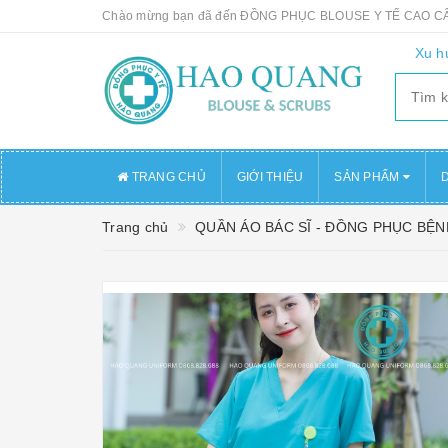
Chào mừng bạn đã đến ĐỒNG PHỤC BLOUSE Y TẾ CAO 
Xu h
TRANG CHỦ
GIỚI THIỆU
SẢN PHẨM
D
Trang chủ
QUẦN ÁO BÁC SĨ - ĐỒNG PHỤC BỆN