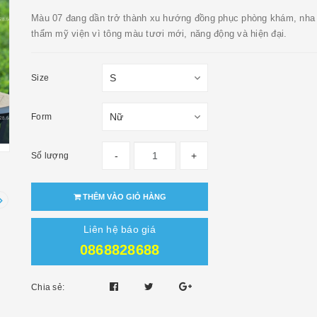
Màu 07 đang dần trở thành xu hướng đồng phục phòng khám, nha
thẩm mỹ viện vì tông màu tươi mới, năng động và hiện đại.
Size
Form
-
+
Số lượng
THÊM VÀO GIỎ HÀNG
Liên hệ báo giá
0868828688
Chia sẻ: