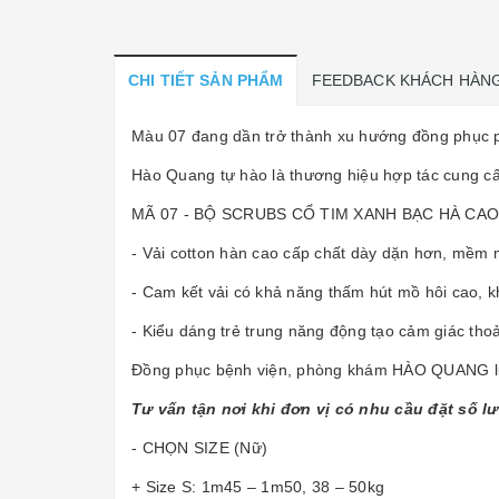
CHI TIẾT SẢN PHẨM
FEEDBACK KHÁCH HÀN
Màu 07 đang dần trở thành xu hướng đồng phục p
Hào Quang tự hào là thương hiệu hợp tác cung c
MÃ 07 - BỘ SCRUBS CỔ TIM XANH BẠC HÀ CAO
- Vải cotton hàn cao cấp chất dày dặn hơn, mềm m
- Cam kết vải có khả năng thấm hút mồ hôi cao, 
- Kiểu dáng trẻ trung năng động tạo cảm giác thoả
Đồng phục bệnh viện, phòng khám HÀO QUANG luôn
Tư vấn tận nơi khi đơn vị có nhu cầu đặt số l
- CHỌN SIZE (Nữ)
+ Size S: 1m45 – 1m50, 38 – 50kg