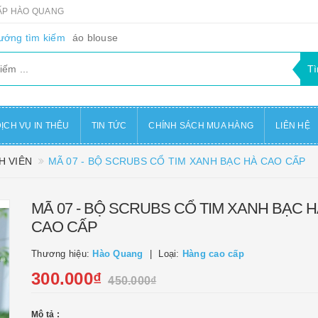
CẤP HÀO QUANG
ướng tìm kiếm
áo blouse
ỊCH VỤ IN THÊU
TIN TỨC
CHÍNH SÁCH MUA HÀNG
LIÊN HỆ
H VIÊN
MÃ 07 - BỘ SCRUBS CỔ TIM XANH BẠC HÀ CAO CẤP
MÃ 07 - BỘ SCRUBS CỔ TIM XANH BẠC 
CAO CẤP
Thương hiệu:
Hào Quang
Loại:
Hàng cao cấp
300.000₫
450.000₫
Mô tả :