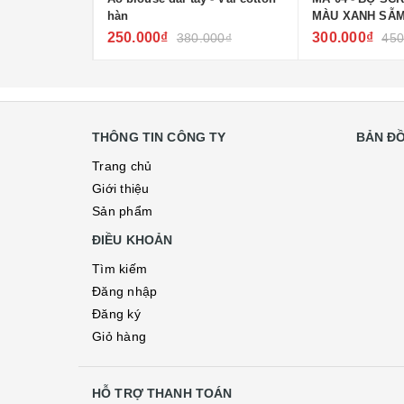
hàn
MÀU XANH SẪM
250.000₫
300.000₫
000₫
380.000₫
450
THÔNG TIN CÔNG TY
BẢN Đ
Trang chủ
Giới thiệu
Sản phẩm
ĐIỀU KHOẢN
Tìm kiếm
Đăng nhập
Đăng ký
Giỏ hàng
HỖ TRỢ THANH TOÁN