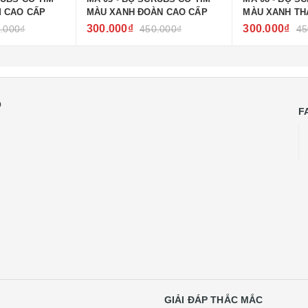
 CAO CẤP
MÀU XANH ĐOÀN CAO CẤP
MÀU XANH TH
300.000₫
300.000₫
.000₫
450.000₫
45
Ồ
F
GIẢI ĐÁP THẮC MẮC