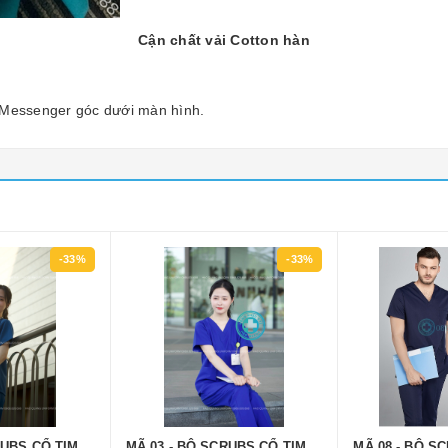
Cận chất vải Cotton hàn
, Messenger góc dưới màn hình.
-33%
-33%
RUBS CỔ TIM
MÃ 03 - BỘ SCRUBS CỔ TIM
MÃ 08 - BỘ S