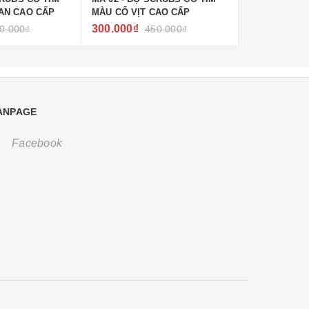
AN CAO CẤP
MÀU CỔ VỊT CAO CẤP
MÀU XANH L
300.000₫
300.000₫
0.000₫
450.000₫
4
ANPAGE
Facebook