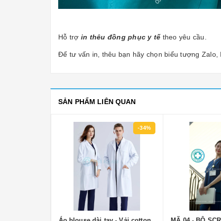
Hỗ trợ
in thêu
đồng
phục y tế
theo yêu cầu.
Để tư vấn in, thêu bạn hãy chọn biểu tượng Zalo
SẢN PHẨM LIÊN QUAN
-34%
-34%
 - Vải cotton
Áo blouse dài tay - Vải cotton
MÃ 04 - BỘ SC