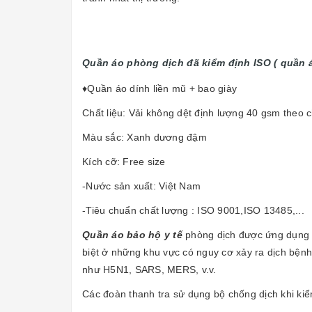
Quần áo phòng dịch đã kiểm định ISO ( quần á
♦️Quần áo dính liền mũ + bao giày
Chất liệu: Vải không dệt định lượng 40 gsm theo 
Màu sắc: Xanh dương đậm
Kích cỡ: Free size
-Nước sản xuất: Việt Nam
-Tiêu chuẩn chất lượng : ISO 9001,ISO 13485,...
Quần áo bảo hộ y tế
phòng dịch được ứng dụng 
biệt ở những khu vực có nguy cơ xảy ra dịch bện
như H5N1, SARS, MERS, v.v.
Các đoàn thanh tra sử dụng bộ chống dịch khi kiể