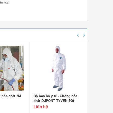
o v.v.
 hóa chất 3M
Bộ bảo hộ y tế - Chống hóa
Quần áo phòn
chất DUPONT TYVEK 400
định ISO (7 
Liên hệ
Liên hệ