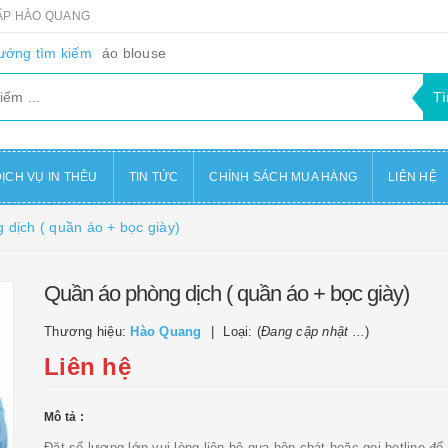
CẤP HÀO QUANG
ướng tìm kiếm
áo blouse
ỊCH VỤ IN THÊU
TIN TỨC
CHÍNH SÁCH MUA HÀNG
LIÊN HỆ
dịch ( quần áo + bọc giày)
Quần áo phòng dịch ( quần áo + bọc giày)
Thương hiệu:
Hào Quang
Loại: (
Đang cập nhật ...
)
Liên hệ
Mô tả :
Đặt số lượng lớn vui lòng liên hệ qua hộp chát hoặc gọi hotline đ