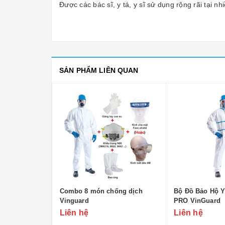
Được các bác sĩ, y tá, y sĩ sử dụng rộng rãi tại 
SẢN PHẨM LIÊN QUAN
ộ Vinguard
Combo 8 món chống dịch
Bộ Đồ Bảo Hộ Y
Vinguard
PRO VinGuard
Liên hệ
Liên hệ