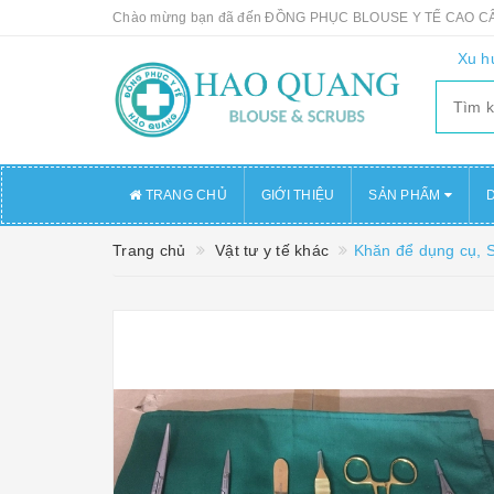
Chào mừng bạn đã đến ĐỒNG PHỤC BLOUSE Y TẾ CAO 
Xu h
TRANG CHỦ
GIỚI THIỆU
SẢN PHẨM
D
Trang chủ
Vật tư y tế khác
Khăn để dụng cụ, 