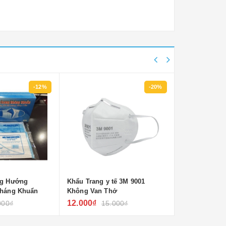
-12%
-20%
ng Hướng
Khẩu Trang y tế 3M 9001
Khẩu Trang Y
Kháng Khuẩn
Không Van Thở
Van Thở
12.000₫
18.000₫
000₫
15.000₫
20