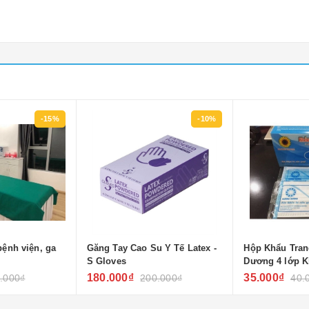
-15%
-10%
bệnh viện, ga
Găng Tay Cao Su Y Tế Latex -
Hộp Khẩu Tra
S Gloves
Dương 4 lớp 
180.000₫
35.000₫
.000₫
200.000₫
40.