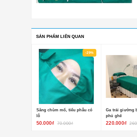
SẢN PHẨM LIÊN QUAN
-25%
-29%
 Trùng Không
Săng chùm mổ, tiểu phẫu có
Ga trải giường 
lỗ
phủ ghế
50.000₫
220.000₫
0₫
70.000₫
260