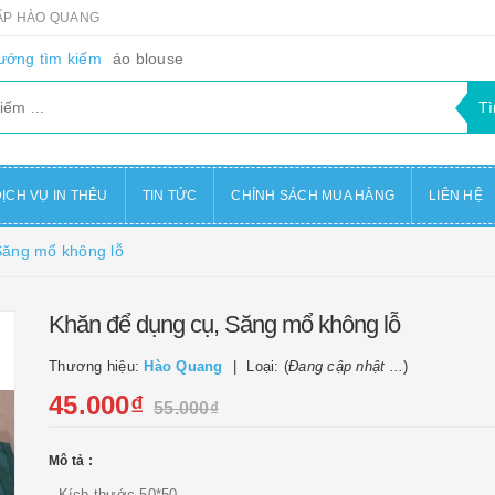
CẤP HÀO QUANG
ướng tìm kiếm
áo blouse
ỊCH VỤ IN THÊU
TIN TỨC
CHÍNH SÁCH MUA HÀNG
LIÊN HỆ
Săng mổ không lỗ
Khăn để dụng cụ, Săng mổ không lỗ
Thương hiệu:
Hào Quang
Loại: (
Đang cập nhật ...
)
45.000₫
55.000₫
Mô tả :
- Kích thước 50*50